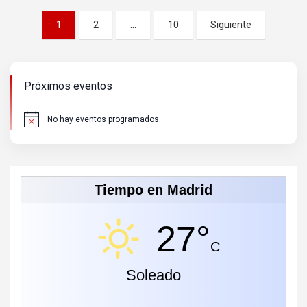
Paginación
1
2
…
10
Siguiente
de
entradas
Próximos eventos
No hay eventos programados.
A
v
i
s
o
Tiempo en Madrid
27°
C
Soleado