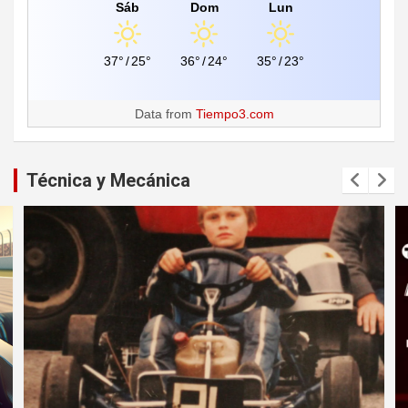
Sáb
Dom
Lun
37°
/
25°
36°
/
24°
35°
/
23°
Data from
Tiempo3.com
Técnica y Mecánica