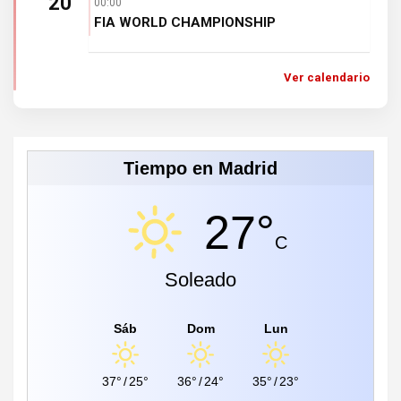
20
00:00
FIA WORLD CHAMPIONSHIP
Ver calendario
Tiempo en Madrid
27°
C
Soleado
Sáb
Dom
Lun
37°
/
25°
36°
/
24°
35°
/
23°