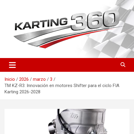
Saltar
al
contenido
Toda la actualidad del karting nacional e internacional: resultados
Karting 360 | Noticias,
del CEK, FIA Karting, fichas de pilotos, circuitos y novedades
Campeonatos y Pilotos de
técnicas. Actualizado a diario.
Inicio
2026
marzo
3
Karting en España
TM KZ-R3: Innovación en motores Shifter para el ciclo FIA
Karting 2026-2028