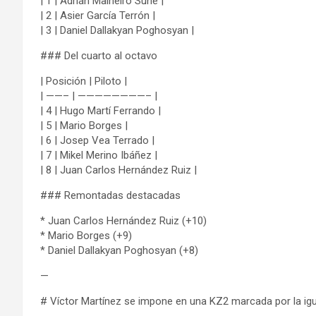
| 1 | Adrián Malheiro Suñé |
| 2 | Asier García Terrón |
| 3 | Daniel Dallakyan Poghosyan |
### Del cuarto al octavo
| Posición | Piloto |
| ——– | ————————– |
| 4 | Hugo Martí Ferrando |
| 5 | Mario Borges |
| 6 | Josep Vea Terrado |
| 7 | Mikel Merino Ibáñez |
| 8 | Juan Carlos Hernández Ruiz |
### Remontadas destacadas
* Juan Carlos Hernández Ruiz (+10)
* Mario Borges (+9)
* Daniel Dallakyan Poghosyan (+8)
—
# Víctor Martínez se impone en una KZ2 marcada por la ig