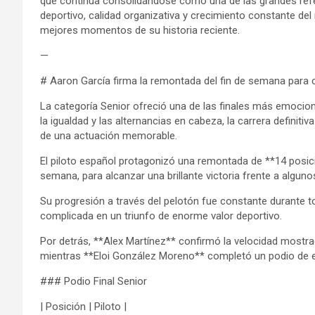
que continúa consolidándose como una de las grandes refer
deportivo, calidad organizativa y crecimiento constante del
mejores momentos de su historia reciente.
—
# Aaron García firma la remontada del fin de semana para 
La categoría Senior ofreció una de las finales más emoci
la igualdad y las alternancias en cabeza, la carrera definiti
de una actuación memorable.
El piloto español protagonizó una remontada de **14 posici
semana, para alcanzar una brillante victoria frente a alguno
Su progresión a través del pelotón fue constante durante to
complicada en un triunfo de enorme valor deportivo.
Por detrás, **Alex Martínez** confirmó la velocidad mostra
mientras **Eloi González Moreno** completó un podio de e
### Podio Final Senior
| Posición | Piloto |