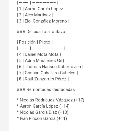
| ——– | ——————– |
| 1 | Aaron García López |
| 2 | Alex Martínez |
| 3 | Eloi González Moreno |
### Del cuarto al octavo
| Posición | Piloto |
| ——– | ————————– |
| 4 | Daniel Mota Mota |
| 5 | Adrià Mustienes Gil |
| 6 | Thomas Hansen Robertovich |
| 7 | Cristian Caballero Cubeles |
| 8 | Raúl Zunzarren Pérez |
### Remontadas destacadas
* Nicolás Rodríguez Vázquez (+17)
* Aaron García López (+14)
* Nicolás García Díaz (+13)
* Iván Rincón García (+11)
—