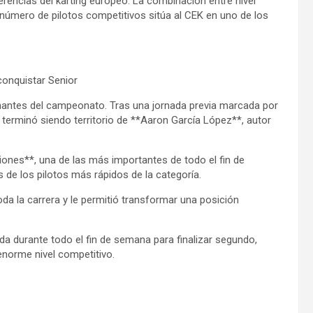
encias del karting europeo. La combinación entre nivel
 número de pilotos competitivos sitúa al CEK en uno de los
conquistar Senior
onantes del campeonato. Tras una jornada previa marcada por
va terminó siendo territorio de **Aaron García López**, autor
ones**, una de las más importantes de todo el fin de
s de los pilotos más rápidos de la categoría.
da la carrera y le permitió transformar una posición
da durante todo el fin de semana para finalizar segundo,
norme nivel competitivo.