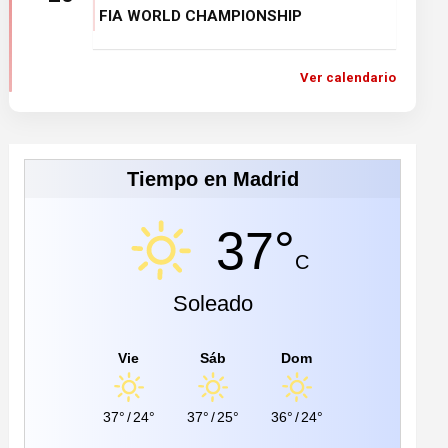
FIA WORLD CHAMPIONSHIP
Ver calendario
Tiempo en Madrid
37°
C
Soleado
Vie
Sáb
Dom
37°
/
24°
37°
/
25°
36°
/
24°