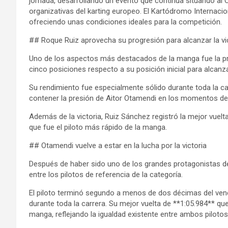
jornada, desarrollando un evento que continúa situando al
organizativas del karting europeo. El Kartódromo Internacio
ofreciendo unas condiciones ideales para la competición.
## Roque Ruiz aprovecha su progresión para alcanzar la vi
Uno de los aspectos más destacados de la manga fue la pro
cinco posiciones respecto a su posición inicial para alcanza
Su rendimiento fue especialmente sólido durante toda la ca
contener la presión de Aitor Otamendi en los momentos de
Además de la victoria, Ruiz Sánchez registró la mejor vuelt
que fue el piloto más rápido de la manga.
## Otamendi vuelve a estar en la lucha por la victoria
Después de haber sido uno de los grandes protagonistas de 
entre los pilotos de referencia de la categoría.
El piloto terminó segundo a menos de dos décimas del venc
durante toda la carrera. Su mejor vuelta de **1:05.984** qu
manga, reflejando la igualdad existente entre ambos pilotos