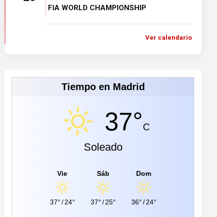
FIA WORLD CHAMPIONSHIP
Ver calendario
Tiempo en Madrid
37°
C
Soleado
Vie
Sáb
Dom
37°
/
24°
37°
/
25°
36°
/
24°