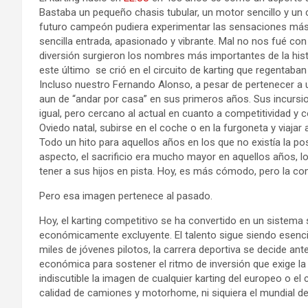
Bastaba un pequeño chasis tubular, un motor sencillo y un 
futuro campeón pudiera experimentar las sensaciones más p
sencilla entrada, apasionado y vibrante. Mal no nos fué co
diversión surgieron los nombres más importantes de la his
este último se crió en el circuito de karting que regentab
Incluso nuestro Fernando Alonso, a pesar de pertenecer a 
aun de “andar por casa” en sus primeros años. Sus incursio
igual, pero cercano al actual en cuanto a competitividad y c
Oviedo natal, subirse en el coche o en la furgoneta y viajar 
Todo un hito para aquellos años en los que no existía la pos
aspecto, el sacrificio era mucho mayor en aquellos años, l
tener a sus hijos en pista. Hoy, es más cómodo, pero la co
Pero esa imagen pertenece al pasado.
Hoy, el karting competitivo se ha convertido en un sistema
económicamente excluyente. El talento sigue siendo esencial
miles de jóvenes pilotos, la carrera deportiva se decide a
económica para sostener el ritmo de inversión que exige l
indiscutible la imagen de cualquier karting del europeo o e
calidad de camiones y motorhome, ni siquiera el mundial de