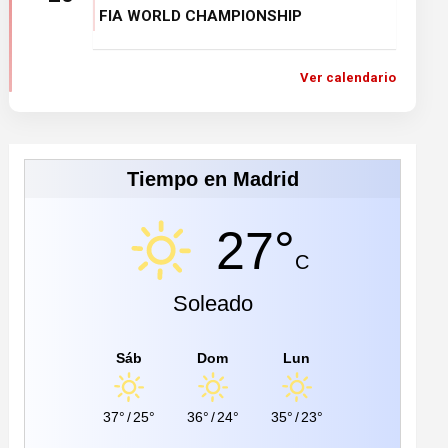
FIA WORLD CHAMPIONSHIP
Ver calendario
Tiempo en Madrid
27°
C
Soleado
Sáb
Dom
Lun
37°
/
25°
36°
/
24°
35°
/
23°