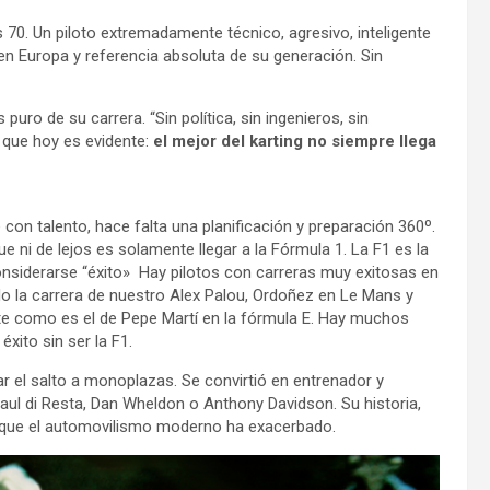
os 70. Un piloto extremadamente técnico, agresivo, inteligente
en Europa y referencia absoluta de su generación. Sin
uro de su carrera. “Sin política, sin ingenieros, sin
o que hoy es evidente:
el mejor del karting no siempre llega
con talento, hace falta una planificación y preparación 360º.
e ni de lejos es solamente llegar a la Fórmula 1. La F1 es la
 considerarse “éxito» Hay pilotos con carreras muy exitosas en
 la carrera de nuestro Alex Palou, Ordoñez en Le Mans y
nte como es el de Pepe Martí en la fórmula E. Hay muchos
xito sin ser la F1.
dar el salto a monoplazas. Se convirtió en entrenador y
aul di Resta, Dan Wheldon o Anthony Davidson. Su historia,
n que el automovilismo moderno ha exacerbado.