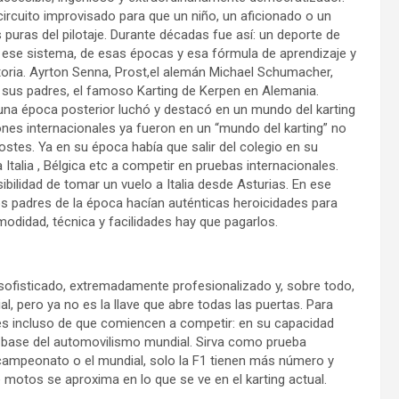
circuito improvisado para que un niño, un aficionado o un
uras del pilotaje. Durante décadas fue así: un deporte de
n ese sistema, de esas épocas y esa fórmula de aprendizaje y
toria. Ayrton Senna, Prost,el alemán Michael Schumacher,
an sus padres, el famoso Karting de Kerpen en Alemania.
una época posterior luchó y destacó en un mundo del karting
nes internacionales ya fueron en un “mundo del karting” no
ostes. Ya en su época había que salir del colegio en su
a Italia , Bélgica etc a competir en pruebas internacionales.
ibilidad de tomar un vuelo a Italia desde Asturias. En ese
os padres de la época hacían auténticas heroicidades para
modidad, técnica y facilidades hay que pagarlos.
 sofisticado, extremadamente profesionalizado y, sobre todo,
, pero ya no es la llave que abre todas las puertas. Para
ntes incluso de que comiencen a competir: en su capacidad
a base del automovilismo mundial. Sirva como prueba
l campeonato o el mundial, solo la F1 tienen más número y
 motos se aproxima en lo que se ve en el karting actual.