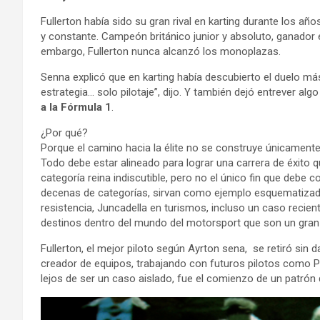
Fullerton había sido su gran rival en karting durante los añ
y constante. Campeón británico junior y absoluto, ganador 
embargo, Fullerton nunca alcanzó los monoplazas.
Senna explicó que en karting había descubierto el duelo más p
estrategia… solo pilotaje”, dijo. Y también dejó entrever alg
a la Fórmula 1
.
¿Por qué?
Porque el camino hacia la élite no se construye únicamente 
Todo debe estar alineado para lograr una carrera de éxito qu
categoría reina indiscutible, pero no el único fin que debe
decenas de categorías, sirvan como ejemplo esquematizado
resistencia, Juncadella en turismos, incluso un caso recie
destinos dentro del mundo del motorsport que son un gran é
Fullerton, el mejor piloto según Ayrton sena, se retiró sin 
creador de equipos, trabajando con futuros pilotos como P
lejos de ser un caso aislado, fue el comienzo de un patró