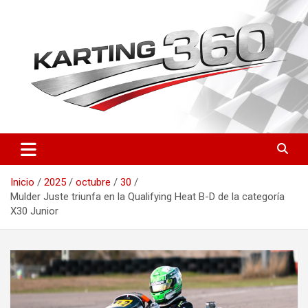
Saltar
al
contenido
Toda la actualidad del karting nacional e internacional: resultados
Karting 360 | Noticias,
del CEK, FIA Karting, fichas de pilotos, circuitos y novedades
Campeonatos y Pilotos de
técnicas. Actualizado a diario.
Inicio
2025
octubre
30
Karting en España
Mulder Juste triunfa en la Qualifying Heat B-D de la categoría
X30 Junior