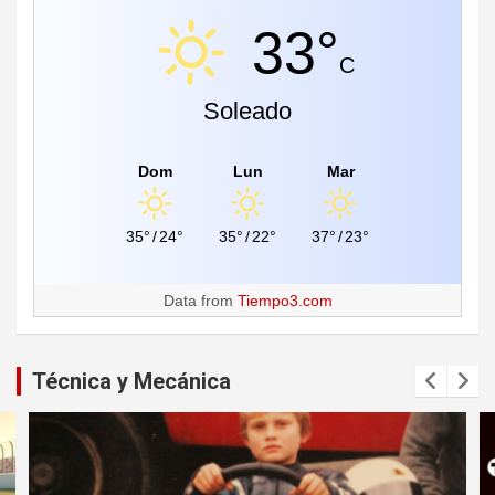
33°
C
Soleado
Dom
Lun
Mar
35°
/
24°
35°
/
22°
37°
/
23°
Data from
Tiempo3.com
Técnica y Mecánica