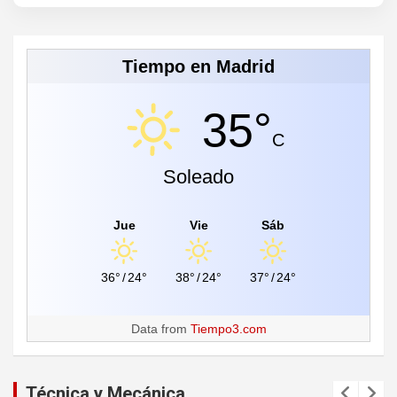
Tiempo en Madrid
35°
C
Soleado
Jue
Vie
Sáb
36°
/
24°
38°
/
24°
37°
/
24°
Data from
Tiempo3.com
Técnica y Mecánica