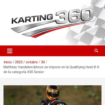
Saltar
al
contenido
Toda la actualidad del karting nacional e internacional: resultados
Karting 360 | Noticias,
del CEK, FIA Karting, fichas de pilotos, circuitos y novedades
Campeonatos y Pilotos de
técnicas. Actualizado a diario.
Inicio
2025
octubre
30
Karting en España
Matthias Vandekerckhove se impone en la Qualifying Heat B-D
de la categoría X30 Senior