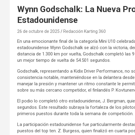
Wynn Godschalk: La Nueva Pro
Estadounidense
26 de octubre de 2025
Redacción Karting 360
En una emocionante final de la categoría Mini U10 celebrada 
estadounidense Wynn Godschalk se alzó con la victoria, d
distancia de 1.300 km por vuelta, Godschalk completó las 
un mejor tiempo de vuelta de 54.501 segundos.
Godschalk, representando a Kidix Driver Performance, no s
consistencia notable, manteniéndose en la delantera desde el 
manejar la presión y mantener un ritmo constante le permit
sobre su más cercano competidor, el finlandés P. Kovtunen
El podio lo completó otro estadounidense, J. Bergman, qui
segundos. Este resultado subraya la fortaleza de los pilot
primeros puestos durante toda la semana de competición.
La participación estadounidense fue particularmente dest
puestos del top ten. Z. Burgess, quien finalizó en cuarta p