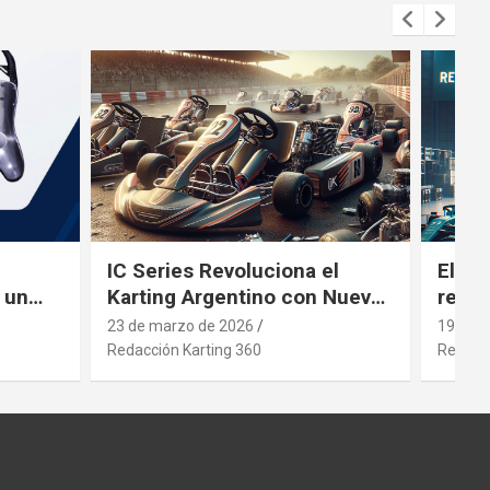
IC Series Revoluciona el
El gi
 un
Karting Argentino con Nuevos
revol
ng
Motores
inver
23 de marzo de 2026
19 de 
Redacción Karting 360
Redacci