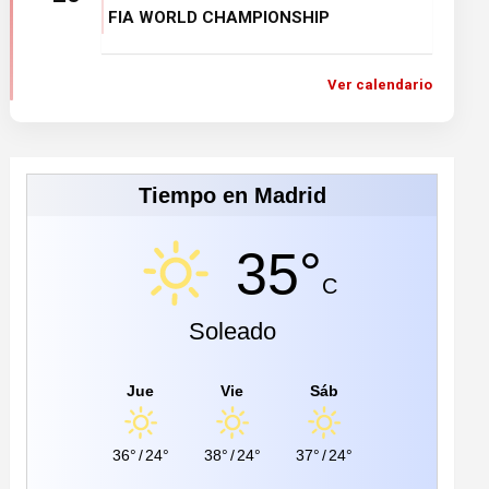
FIA WORLD CHAMPIONSHIP
Ver calendario
Tiempo en Madrid
35°
C
Soleado
Jue
Vie
Sáb
36°
/
24°
38°
/
24°
37°
/
24°