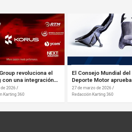
Group revoluciona el
El Consejo Mundial del
g con una integración
Deporte Motor aprueba
rial estratégica que se
nuevo asiento de karti
l de 2026
27 de marzo de 2026
pa a posibles
n Karting 360
Redacción Karting 360
etos que afecten al
 desde paises asiaticos