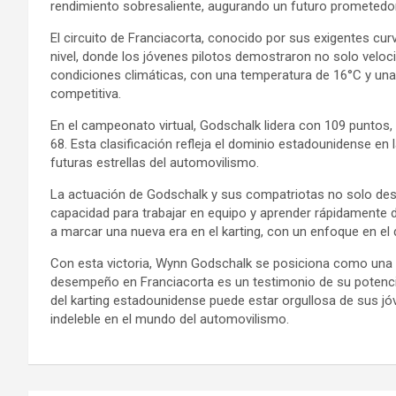
rendimiento sobresaliente, augurando un futuro prometedor
El circuito de Franciacorta, conocido por sus exigentes cur
nivel, donde los jóvenes pilotos demostraron no solo veloc
condiciones climáticas, con una temperatura de 16°C y una 
competitiva.
En el campeonato virtual, Godschalk lidera con 109 punto
68. Esta clasificación refleja el dominio estadounidense en
futuras estrellas del automovilismo.
La actuación de Godschalk y sus compatriotas no solo desta
capacidad para trabajar en equipo y aprender rápidamente d
a marcar una nueva era en el karting, con un enfoque en el d
Con esta victoria, Wynn Godschalk se posiciona como una de
desempeño en Franciacorta es un testimonio de su potencia
del karting estadounidense puede estar orgullosa de sus jóv
indeleble en el mundo del automovilismo.