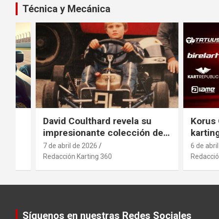
Técnica y Mecánica
el
David Coulthard revela su
Korus 
impresionante colección de
kartin
vehículos
indust
7 de abril de 2026
6 de abri
antici
Redacción Karting 360
Redacció
movimi
sector
.
Síguenos en nuestras Redes Sociales