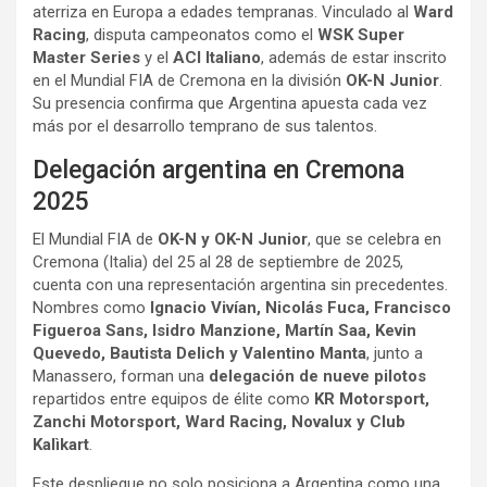
aterriza en Europa a edades tempranas. Vinculado al
Ward
Racing
, disputa campeonatos como el
WSK Super
Master Series
y el
ACI Italiano
, además de estar inscrito
en el Mundial FIA de Cremona en la división
OK-N Junior
.
Su presencia confirma que Argentina apuesta cada vez
más por el desarrollo temprano de sus talentos.
Delegación argentina en Cremona
2025
El Mundial FIA de
OK-N y OK-N Junior
, que se celebra en
Cremona (Italia) del 25 al 28 de septiembre de 2025,
cuenta con una representación argentina sin precedentes.
Nombres como
Ignacio Vivían, Nicolás Fuca, Francisco
Figueroa Sans, Isidro Manzione, Martín Saa, Kevin
Quevedo, Bautista Delich y Valentino Manta
, junto a
Manassero, forman una
delegación de nueve pilotos
repartidos entre equipos de élite como
KR Motorsport,
Zanchi Motorsport, Ward Racing, Novalux y Club
Kalìkart
.
Este despliegue no solo posiciona a Argentina como una