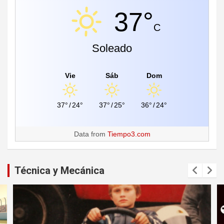
37°
C
Soleado
Vie
Sáb
Dom
37°
/
24°
37°
/
25°
36°
/
24°
Data from
Tiempo3.com
Técnica y Mecánica