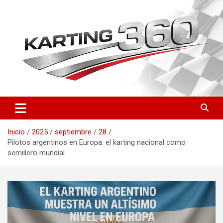
Saltar
al
contenido
Toda la actualidad del karting nacional e internacional: resultados
Karting 360 | Noticias,
del CEK, FIA Karting, fichas de pilotos, circuitos y novedades
Campeonatos y Pilotos de
técnicas. Actualizado a diario.
Inicio
2025
septiembre
28
Karting en España
Pilotos argentinos en Europa: el karting nacional como
semillero mundial