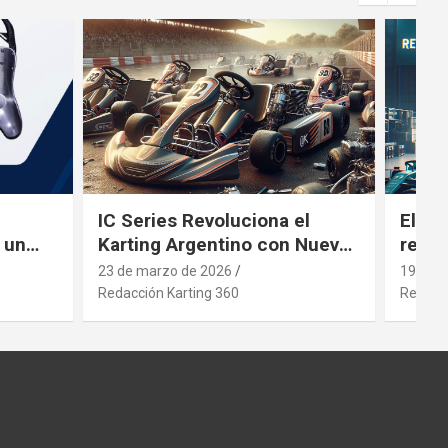
IC Series Revoluciona el
El gi
 un
Karting Argentino con Nuevos
revol
ng
Motores
inver
23 de marzo de 2026
19 de 
Redacción Karting 360
Redacci