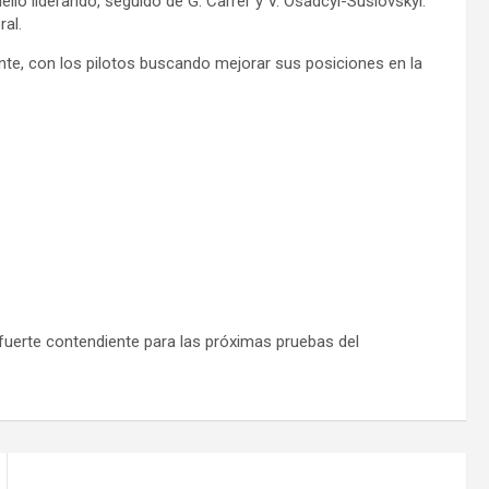
llo liderando, seguido de G. Carrer y V. Osadcyl-Suslovskyi.
ral.
e, con los pilotos buscando mejorar sus posiciones en la
uerte contendiente para las próximas pruebas del