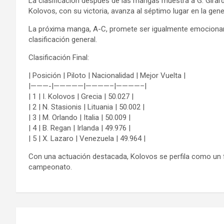
La clasificación después de las mangas muestra a G. Girarde
Kolovos, con su victoria, avanza al séptimo lugar en la gene
La próxima manga, A-C, promete ser igualmente emocionant
clasificación general.
Clasificación Final:
| Posición | Piloto | Nacionalidad | Mejor Vuelta |
|———-|—————|————–|————–|
| 1 | I. Kolovos | Grecia | 50.027 |
| 2 | N. Stasionis | Lituania | 50.002 |
| 3 | M. Orlando | Italia | 50.009 |
| 4 | B. Regan | Irlanda | 49.976 |
| 5 | X. Lazaro | Venezuela | 49.964 |
Con una actuación destacada, Kolovos se perfila como un f
campeonato.
Navegación