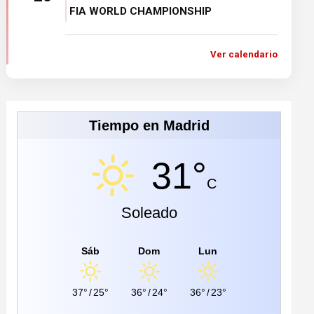
FIA WORLD CHAMPIONSHIP
Ver calendario
Tiempo en Madrid
31°
C
Soleado
Sáb
Dom
Lun
37°
/
25°
36°
/
24°
36°
/
23°