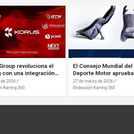
Group revoluciona el
El Consejo Mundial del
g con una integración
Deporte Motor aprueba
rial estratégica que se
nuevo asiento de karti
l de 2026
27 de marzo de 2026
pa a posibles
n Karting 360
Redacción Karting 360
etos que afecten al
 desde paises asiaticos