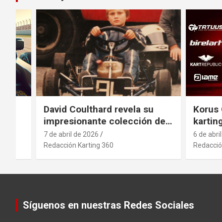
el
David Coulthard revela su
Korus 
impresionante colección de
kartin
vehículos
indust
7 de abril de 2026
6 de abri
antici
Redacción Karting 360
Redacció
movimi
sector
.
Síguenos en nuestras Redes Sociales