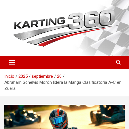
Saltar
al
contenido
Toda la actualidad del karting nacional e internacional: resultados
Karting 360 | Noticias,
del CEK, FIA Karting, fichas de pilotos, circuitos y novedades
Campeonatos y Pilotos de
técnicas. Actualizado a diario.
Inicio
2025
septiembre
20
Karting en España
Abraham Schelvis Morón lidera la Manga Clasificatoria A-C en
Zuera