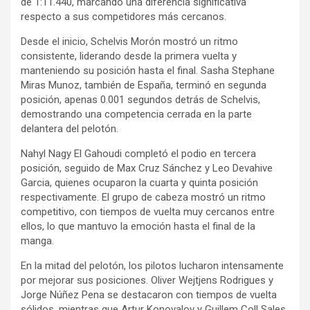
de 1:11.440, marcando una diferencia significativa
respecto a sus competidores más cercanos.
Desde el inicio, Schelvis Morón mostró un ritmo
consistente, liderando desde la primera vuelta y
manteniendo su posición hasta el final. Sasha Stephane
Miras Munoz, también de España, terminó en segunda
posición, apenas 0.001 segundos detrás de Schelvis,
demostrando una competencia cerrada en la parte
delantera del pelotón.
Nahyl Nagy El Gahoudi completó el podio en tercera
posición, seguido de Max Cruz Sánchez y Leo Devahive
Garcia, quienes ocuparon la cuarta y quinta posición
respectivamente. El grupo de cabeza mostró un ritmo
competitivo, con tiempos de vuelta muy cercanos entre
ellos, lo que mantuvo la emoción hasta el final de la
manga.
En la mitad del pelotón, los pilotos lucharon intensamente
por mejorar sus posiciones. Oliver Wejtjens Rodrigues y
Jorge Núñez Pena se destacaron con tiempos de vuelta
sólidos, mientras que Artur Konovalov y Guillem Coll Sales