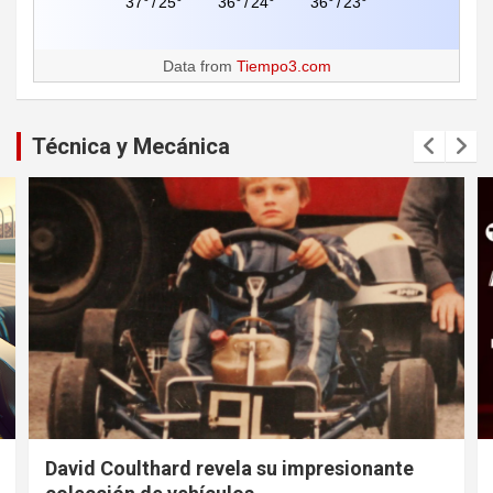
37°
/
25°
36°
/
24°
36°
/
23°
Data from
Tiempo3.com
Técnica y Mecánica
David Coulthard revela su impresionante