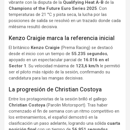
vibrante con la disputa de la
Qualifying Heat A-B
de la
Champions of the Future Euro Series 2025
. Con
temperaturas de 21 °C y pista seca, la lucha por las
posiciones de salida se resolvió en un trazado donde cada
milésima resultó decisiva.
Kenzo Craigie marca la referencia inicial
El británico
Kenzo Craigie
(Prema Racing) se destacó
desde el inicio con un tiempo de
55.235 segundos
,
apoyado en un espectacular parcial de
16.016 en el
Sector 1
. Su velocidad máxima de
123,6 km/h
le permitió
ser el piloto más rápido de la sesión, confirmando su
candidatura para las mangas decisivas.
La progresión de Christian Costoya
Entre los protagonistas de la sesión brilló el gallego
Christian Costoya
(Parolin Motorsport). Tras haber
comenzado el fin de semana con un ritmo competitivo en
los entrenamientos, el español demostró en la
clasificación un paso adelante, logrando una sólida
cuarta
posición final
con un tiempo de
56.951 segundos
.