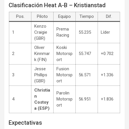
Clasificación Heat A-B – Kristianstad
Pos.
Piloto
Equipo
Tiempo
Dif.
Kenzo
Prema
1
Craigie
55.235
Líder
Racing
(GBR)
Oliver
Koski
2
Kinnmar
Motorsp
55.747
+0.702
k (FIN)
ort
Jesse
Fusion
3
Phillips
Motorsp
56.571
+1.336
(GBR)
ort
Christia
Parolin
n
4
Motorsp
56.951
+1.836
Costoy
ort
a (ESP)
Expectativas