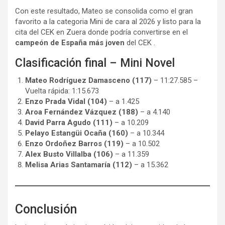
Con este resultado, Mateo se consolida como el gran
favorito a la categoria Mini de cara al 2026 y listo para la
cita del CEK en Zuera donde podría convertirse en el
campeón de España más joven
del CEK .
Clasificación final – Mini Novel
Mateo Rodríguez Damasceno (117)
– 11:27.585 –
Vuelta rápida: 1:15.673
Enzo Prada Vidal (104)
– a 1.425
Aroa Fernández Vázquez (188)
– a 4.140
David Parra Agudo (111)
– a 10.209
Pelayo Estangüi Ocaña (160)
– a 10.344
Enzo Ordoñez Barros (119)
– a 10.502
Alex Busto Villalba (106)
– a 11.359
Melisa Arias Santamaría (112)
– a 15.362
Conclusión