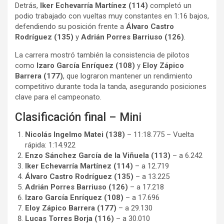
Detrás,
Iker Echevarría Martínez (114)
completó un
podio trabajado con vueltas muy constantes en 1:16 bajos,
defendiendo su posición frente a
Álvaro Castro
Rodríguez (135)
y
Adrián Porres Barriuso (126)
.
La carrera mostró también la consistencia de pilotos
como
Izaro García Enríquez (108)
y
Eloy Zápico
Barrera (177)
, que lograron mantener un rendimiento
competitivo durante toda la tanda, asegurando posiciones
clave para el campeonato.
Clasificación final – Mini
Nicolás Ingelmo Matei (138)
– 11:18.775 – Vuelta
rápida: 1:14.922
Enzo Sánchez García de la Viñuela (113)
– a 6.242
Iker Echevarría Martínez (114)
– a 12.719
Álvaro Castro Rodríguez (135)
– a 13.225
Adrián Porres Barriuso (126)
– a 17.218
Izaro García Enríquez (108)
– a 17.696
Eloy Zápico Barrera (177)
– a 29.130
Lucas Torres Borja (116)
– a 30.010