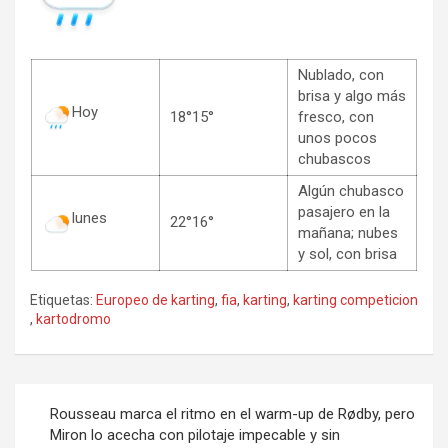
Nublado, con
brisa y algo más
Hoy
18°15°
fresco, con
unos pocos
chubascos
Algún chubasco
pasajero en la
lunes
22°16°
mañana; nubes
y sol, con brisa
Etiquetas:
Europeo de karting
,
fia
,
karting
,
karting competicion
,
kartodromo
Navegación
Rousseau marca el ritmo en el warm-up de Rødby, pero
de
Miron lo acecha con pilotaje impecable y sin