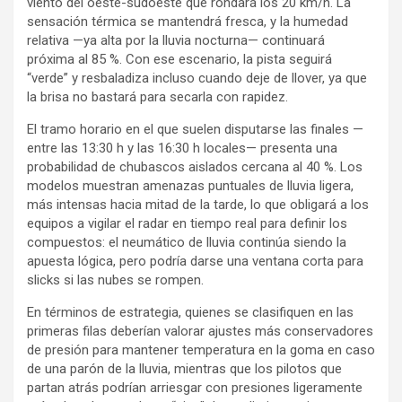
viento del oeste-sudoeste que rondará los 20 km/h. La
sensación térmica se mantendrá fresca, y la humedad
relativa —ya alta por la lluvia nocturna— continuará
próxima al 85 %. Con ese escenario, la pista seguirá
“verde” y resbaladiza incluso cuando deje de llover, ya que
la brisa no bastará para secarla con rapidez.
El tramo horario en el que suelen disputarse las finales —
entre las 13:30 h y las 16:30 h locales— presenta una
probabilidad de chubascos aislados cercana al 40 %. Los
modelos muestran amenazas puntuales de lluvia ligera,
más intensas hacia mitad de la tarde, lo que obligará a los
equipos a vigilar el radar en tiempo real para definir los
compuestos: el neumático de lluvia continúa siendo la
apuesta lógica, pero podría darse una ventana corta para
slicks si las nubes se rompen.
En términos de estrategia, quienes se clasifiquen en las
primeras filas deberían valorar ajustes más conservadores
de presión para mantener temperatura en la goma en caso
de una parón de la lluvia, mientras que los pilotos que
partan atrás podrían arriesgar con presiones ligeramente