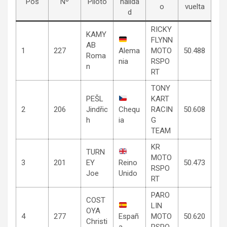
Pos
Nº
Piloto
nalida
o
vuelta
d
RICKY
KAMY
FLYNN
AB
1
227
Alema
MOTO
50.488
Roma
nia
RSPO
n
RT
TONY
PEŠL
KART
2
206
Jindřic
Chequ
RACIN
50.608
h
ia
G
TEAM
KR
TURN
MOTO
3
201
EY
Reino
50.473
RSPO
Joe
Unido
RT
PARO
COST
LIN
OYA
4
277
Españ
MOTO
50.620
Christi
a
RSPO