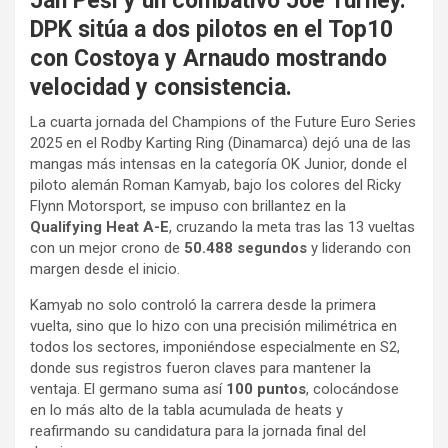
Jan Pešl y un combativo Joe Turney.
DPK sitúa a dos pilotos en el Top10
con Costoya y Arnaudo mostrando
velocidad y consistencia.
La cuarta jornada del Champions of the Future Euro Series
2025 en el Rodby Karting Ring (Dinamarca) dejó una de las
mangas más intensas en la categoría OK Junior, donde el
piloto alemán Roman Kamyab, bajo los colores del Ricky
Flynn Motorsport, se impuso con brillantez en la
Qualifying Heat A-E
, cruzando la meta tras las 13 vueltas
con un mejor crono de
50.488 segundos
y liderando con
margen desde el inicio.
Kamyab no solo controló la carrera desde la primera
vuelta, sino que lo hizo con una precisión milimétrica en
todos los sectores, imponiéndose especialmente en S2,
donde sus registros fueron claves para mantener la
ventaja. El germano suma así
100 puntos
, colocándose
en lo más alto de la tabla acumulada de heats y
reafirmando su candidatura para la jornada final del