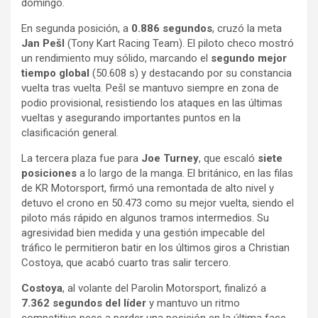
domingo.
En segunda posición, a
0.886 segundos
, cruzó la meta
Jan Pešl
(Tony Kart Racing Team). El piloto checo mostró
un rendimiento muy sólido, marcando el
segundo mejor
tiempo global
(50.608 s) y destacando por su constancia
vuelta tras vuelta. Pešl se mantuvo siempre en zona de
podio provisional, resistiendo los ataques en las últimas
vueltas y asegurando importantes puntos en la
clasificación general.
La tercera plaza fue para
Joe Turney
, que escaló
siete
posiciones
a lo largo de la manga. El británico, en las filas
de KR Motorsport, firmó una remontada de alto nivel y
detuvo el crono en 50.473 como su mejor vuelta, siendo el
piloto más rápido en algunos tramos intermedios. Su
agresividad bien medida y una gestión impecable del
tráfico le permitieron batir en los últimos giros a Christian
Costoya, que acabó cuarto tras salir tercero.
Costoya
, al volante del Parolin Motorsport, finalizó a
7.362 segundos del líder
y mantuvo un ritmo
competitivo pese a perder una posición en la última fase.