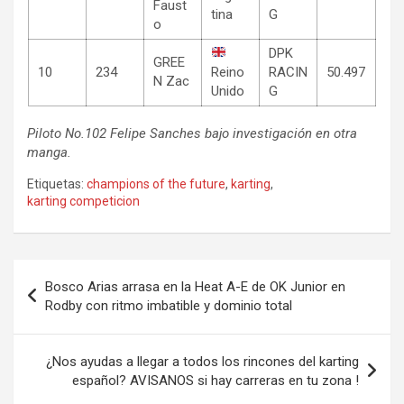
Faust
tina
G
o
DPK
GREE
10
234
Reino
RACIN
50.497
N Zac
Unido
G
Piloto No.102 Felipe Sanches bajo investigación en otra
manga.
Etiquetas:
champions of the future
,
karting
,
karting competicion
Navegación
Bosco Arias arrasa en la Heat A-E de OK Junior en
de
Rodby con ritmo imbatible y dominio total
entradas
¿Nos ayudas a llegar a todos los rincones del karting
español? AVISANOS si hay carreras en tu zona !