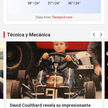
38°
/
24°
37°
/
24°
36°
/
24°
Data from
Tiempo3.com
Técnica y Mecánica
David Coulthard revela su impresionante