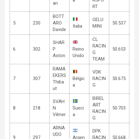
an
RT
BOTT
GELU
5
230
ARO
50.537
Italia
MINI
Davide
CL
SHAR
RACIN
6
302
P
Reino
50.653
G
Aston
Unido
TEAM
RAMA
VDK
EKERS
7
307
Bélgic
RACIN
50.675
Thiba
a
G
ut
BIREL
SVAH
ART
8
218
N
Sueci
50.703
RACIN
Vilmer
a
G
ARNA
DPK
UDO
9
297
Argen
RACIN
50.668