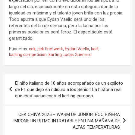
expectación por ver cómo evolucionan los tiempos a lo
largo del día, especialmente en esta categoría donde la
igualdad es máxima y el talento joven brilla con luz propia.
Todo apunta a que Eydan Vaello será uno de los
referentes del fin de semana, pero la lucha por las
primeras posiciones será feroz. El espectáculo está
garantizado.
Etiquetas:
cek
,
cek finetwork
,
Eydan Vaello
,
kart
,
karting competicion
,
karting Lucas Guerrero
Navegación
El niño italiano de 10 años acompañado de un expiloto
de
de F1 que dejó en ridículo a los Senior: La historia real
que está sacudiendo el karting europeo
entradas
CEK CHIVA 2025 – WARM UP JUNIOR: ROC PIÑERA
IMPONE UN RITMO INTRATABLE EN UNA MAÑANA DE
ALTAS TEMPERATURAS