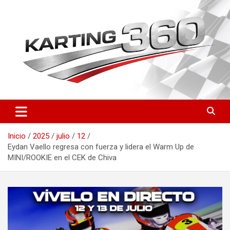
Saltar
al
contenido
Toda la actualidad del karting nacional e internacional: resultados
Karting 360 | Noticias,
del CEK, FIA Karting, fichas de pilotos, circuitos y novedades
Campeonatos y Pilotos de
técnicas. Actualizado a diario.
Inicio
2025
julio
12
Karting en España
Eydan Vaello regresa con fuerza y lidera el Warm Up de
MINI/ROOKIE en el CEK de Chiva