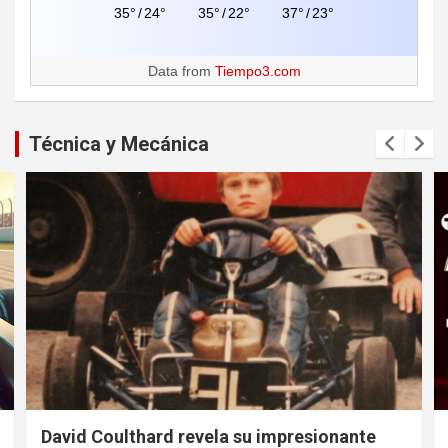
35°
/
24°
35°
/
22°
37°
/
23°
Data from
Tiempo3.com
Técnica y Mecánica
David Coulthard revela su impresionante