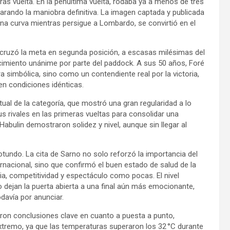
tras vuelta. En la penúltima vuelta, rodaba ya a menos de tres
ando la maniobra definitiva. La imagen captada y publicada
na curva mientras persigue a Lombardo, se convirtió en el
ré cruzó la meta en segunda posición, a escasas milésimas del
cimiento unánime por parte del paddock. A sus 50 años, Foré
a simbólica, sino como un contendiente real por la victoria,
en condiciones idénticas.
tual de la categoría, que mostró una gran regularidad a lo
s rivales en las primeras vueltas para consolidar una
Habulin demostraron solidez y nivel, aunque sin llegar al
rotundo. La cita de Sarno no solo reforzó la importancia del
nacional, sino que confirmó el buen estado de salud de la
a, competitividad y espectáculo como pocas. El nivel
o dejan la puerta abierta a una final aún más emocionante,
davía por anunciar.
aron conclusiones clave en cuanto a puesta a punto,
tremo, ya que las temperaturas superaron los 32 °C durante