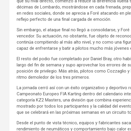
que su rival directo, comenzó a reducir la diferencia vuelta 
décimas de Lombardo, mostrándose en cada frenada, prepar
en redes sociales, donde se aprecia a Foré atacando en ple
reflejo perfecto de una final cargada de emoción.
Sin embargo, el ataque final no llegó a consolidarse, y Fo
vencedor. Su actuación, no obstante, fue objeto de recono
continúa compitiendo al más alto nivel, y no como una figur
capaz de enfrentarse y batir a pilotos mucho más jóvenes 
El resto del podio fue completado por Daniel Bray, otro habi
largo del fin de semana y supo aprovechar los errores de su
posición de privilegio. Más atrás, pilotos como Cozzaglio y 
ritmo demoledor de los tres primeros.
La jornada cerró así con un éxito organizativo y deportivo 
Campeonato Europeo FIA Karting dentro del calendario inter
categoría KZ2 Masters, una división que combina experienci
mostrado por todos los participantes y la calidad del event
que se celebrará en las próximas semanas en un circuito to
Desde el punto de vista técnico, equipos y fabricantes sac
rendimiento de neumáticos y comportamiento bajo calor ex