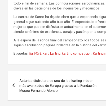
todo el fin de semana. Las configuraciones aerodinámicas, l
claves en las decisiones de los ingenieros y mecánicos.
La carrera de Sarno ha dejado claro que la experiencia sigue
general sigue subiendo año tras año. El espectáculo ofrecid
mejores que pueden disfrutarse actualmente en el automo
siendo sinónimo de excelencia, coraje y pasión por la comp
A la espera de la ronda final del campeonato, los focos se 
siguen escribiendo páginas brillantes en la historia del karti
Etiquetas:
fia
,
FOré
,
kart
,
karting
,
karting competicion
,
Karting 
Navegación
Asturias disfrutara de uno de los karting indoor
de
más avanzados de Europa gracias a la Fundación
Museo Fernando Alonso
entradas