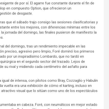
xigente de por sí. El agarre fue constante durante el fin de
nlop en compuesto Option, que ofrecieron un
estión de desgaste.
ras que el sábado trajo consigo las sesiones clasificatorias y
stante entre los mejores, con diferencias mínimas entre los
la jornada del domingo, las finales pusieron de manifiesto la
es.
inal del domingo, tras un rendimiento impecable en las
ón preciso, agresivo pero limpio, Foré dominó los primeros
nado por un inspiradísimo Lombardo, que no tardó en
 quirúrgica en el segundo sector del trazado. Lejos de
de su rival y midiendo cada centímetro del asfalto para
ra igual de intensa, con pilotos como Bray, Cozzaglio y Habulin
 vuelta era una exhibición de cómo el karting, incluso en
 atractivo visual que lo sitúan como uno de los espectáculos
ón aumentaba en cabeza. Foré, con neumáticos en mejor estado