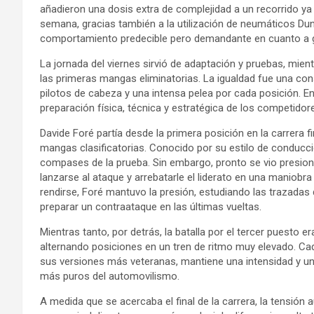
añadieron una dosis extra de complejidad a un recorrido ya e
semana, gracias también a la utilización de neumáticos Du
comportamiento predecible pero demandante en cuanto a g
La jornada del viernes sirvió de adaptación y pruebas, mient
las primeras mangas eliminatorias. La igualdad fue una con
pilotos de cabeza y una intensa pelea por cada posición. En 
preparación física, técnica y estratégica de los competidor
Davide Foré partía desde la primera posición en la carrera f
mangas clasificatorias. Conocido por su estilo de conducci
compases de la prueba. Sin embargo, pronto se vio presio
lanzarse al ataque y arrebatarle el liderato en una maniobra
rendirse, Foré mantuvo la presión, estudiando las trazadas 
preparar un contraataque en las últimas vueltas.
Mientras tanto, por detrás, la batalla por el tercer puesto e
alternando posiciones en un tren de ritmo muy elevado. Cada
sus versiones más veteranas, mantiene una intensidad y un
más puros del automovilismo.
A medida que se acercaba el final de la carrera, la tensi