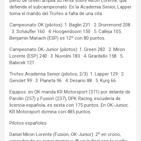
pleno de Green amplía su renta sobre Miron Lorente, que
defiende el subcampeonato. En la Academia Senior, Lapper
toma el mando del Trofeo a falta de una cita.
Campeonato OK (pilotos): 1. Baglin 231 · 2. Drummond 208
· 3. Schaufler 160 · 4. Hoogendoorn 150 · 5. Calleja 105.
Benjamin Manach (ESP) es 12º con 80 puntos.
Campeonato OK-Junior (pilotos): 1. Green 282 · 2. Miron
Lorente (ESP) 240 · 3. Nuvolini 183 · 4. Girardello 158 · 5.
Babicek 121.
Trofeo Academia Senior (pilotos, 2/3): 1. Lapper 129 · 2.
Genolet 99 · 3. Planeta 96 · 4. Desario 88 · 5. Kurg 66.
Equipos: en OK manda KR Motorsport (371) por delante de
Parolin (257) y Fusion (237); DPK Racing, escudería de
licencia española, es sexta con 175 puntos. En OK-Junior,
KR Motorsport domina con 485 puntos.
Pilotos españoles
Daniel Miron Lorente (Fusion, OK-Junior): 2º en crono,
vencedor de su super manga y 4º en la final con la vuelta