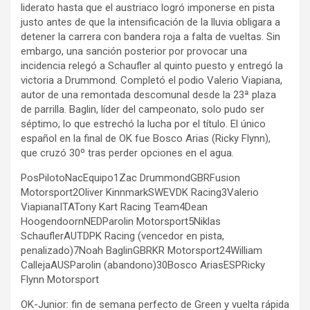
liderato hasta que el austriaco logró imponerse en pista
justo antes de que la intensificación de la lluvia obligara a
detener la carrera con bandera roja a falta de vueltas. Sin
embargo, una sanción posterior por provocar una
incidencia relegó a Schaufler al quinto puesto y entregó la
victoria a Drummond. Completó el podio Valerio Viapiana,
autor de una remontada descomunal desde la 23ª plaza
de parrilla. Baglin, líder del campeonato, solo pudo ser
séptimo, lo que estrechó la lucha por el título. El único
español en la final de OK fue Bosco Arias (Ricky Flynn),
que cruzó 30º tras perder opciones en el agua.
PosPilotoNacEquipo1Zac DrummondGBRFusion
Motorsport2Oliver KinnmarkSWEVDK Racing3Valerio
ViapianaITATony Kart Racing Team4Dean
HoogendoornNEDParolin Motorsport5Niklas
SchauflerAUTDPK Racing (vencedor en pista,
penalizado)7Noah BaglinGBRKR Motorsport24William
CallejaAUSParolin (abandono)30Bosco AriasESPRicky
Flynn Motorsport
OK-Junior: fin de semana perfecto de Green y vuelta rápida