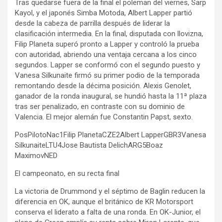
Tras quedarse fuera de la final el poleman del viernes, Sarp
Kayol, y el japonés Simba Motoda, Albert Lapper partió
desde la cabeza de parrilla después de liderar la
clasificación intermedia. En la final, disputada con llovizna,
Filip Planeta superó pronto a Lapper y controló la prueba
con autoridad, abriendo una ventaja cercana a los cinco
segundos. Lapper se conformó con el segundo puesto y
Vanesa Silkunaite firmó su primer podio de la temporada
remontando desde la décima posición. Alexis Genolet,
ganador de la ronda inaugural, se hundió hasta la 11ª plaza
tras ser penalizado, en contraste con su dominio de
Valencia. El mejor alemán fue Constantin Papst, sexto.
PosPilotoNac1Filip PlanetaCZE2Albert LapperGBR3Vanesa
SilkunaiteLTU4Jose Bautista DelichARG5Boaz
MaximovNED
El campeonato, en su recta final
La victoria de Drummond y el séptimo de Baglin reducen la
diferencia en OK, aunque el británico de KR Motorsport
conserva el liderato a falta de una ronda. En OK-Junior, el