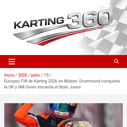
Saltar
al
contenido
Toda la actualidad del karting nacional e internacional: resultados
Karting 360 | Noticias,
del CEK, FIA Karting, fichas de pilotos, circuitos y novedades
Campeonatos y Pilotos de
técnicas. Actualizado a diario.
Inicio
2026
junio
15
Karting en España
Europeo FIA de Karting 2026 en Mülsen: Drummond conquista
la OK y Will Green encarrila el título Junior