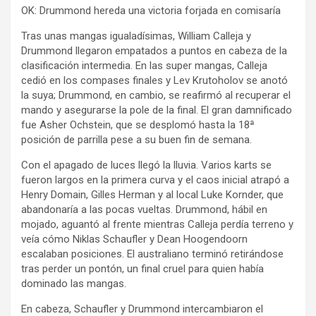
OK: Drummond hereda una victoria forjada en comisaría
Tras unas mangas igualadísimas, William Calleja y
Drummond llegaron empatados a puntos en cabeza de la
clasificación intermedia. En las super mangas, Calleja
cedió en los compases finales y Lev Krutoholov se anotó
la suya; Drummond, en cambio, se reafirmó al recuperar el
mando y asegurarse la pole de la final. El gran damnificado
fue Asher Ochstein, que se desplomó hasta la 18ª
posición de parrilla pese a su buen fin de semana.
Con el apagado de luces llegó la lluvia. Varios karts se
fueron largos en la primera curva y el caos inicial atrapó a
Henry Domain, Gilles Herman y al local Luke Kornder, que
abandonaría a las pocas vueltas. Drummond, hábil en
mojado, aguantó al frente mientras Calleja perdía terreno y
veía cómo Niklas Schaufler y Dean Hoogendoorn
escalaban posiciones. El australiano terminó retirándose
tras perder un pontón, un final cruel para quien había
dominado las mangas.
En cabeza, Schaufler y Drummond intercambiaron el