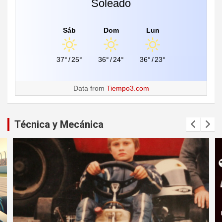
Soleado
Sáb
Dom
Lun
37°
/
25°
36°
/
24°
36°
/
23°
Data from
Tiempo3.com
Técnica y Mecánica