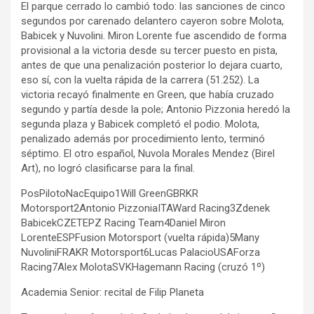
El parque cerrado lo cambió todo: las sanciones de cinco
segundos por carenado delantero cayeron sobre Molota,
Babicek y Nuvolini. Miron Lorente fue ascendido de forma
provisional a la victoria desde su tercer puesto en pista,
antes de que una penalización posterior lo dejara cuarto,
eso sí, con la vuelta rápida de la carrera (51.252). La
victoria recayó finalmente en Green, que había cruzado
segundo y partía desde la pole; Antonio Pizzonia heredó la
segunda plaza y Babicek completó el podio. Molota,
penalizado además por procedimiento lento, terminó
séptimo. El otro español, Nuvola Morales Mendez (Birel
Art), no logró clasificarse para la final.
PosPilotoNacEquipo1Will GreenGBRKR
Motorsport2Antonio PizzoniaITAWard Racing3Zdenek
BabicekCZETEPZ Racing Team4Daniel Miron
LorenteESPFusion Motorsport (vuelta rápida)5Many
NuvoliniFRAKR Motorsport6Lucas PalacioUSAForza
Racing7Alex MolotaSVKHagemann Racing (cruzó 1º)
Academia Senior: recital de Filip Planeta