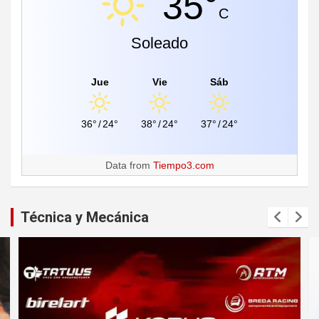
35°
C
Soleado
Jue
Vie
Sáb
36°
/
24°
38°
/
24°
37°
/
24°
Data from
Tiempo3.com
Técnica y Mecánica