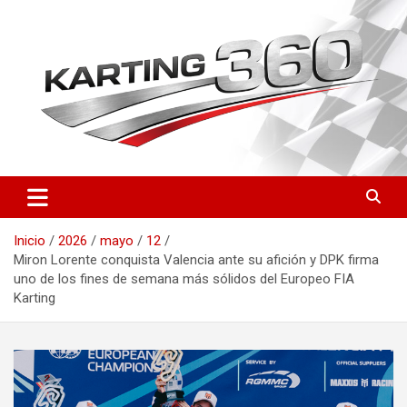
Saltar
al
contenido
Toda la actualidad del karting nacional e internacional: resultados
Karting 360 | Noticias,
del CEK, FIA Karting, fichas de pilotos, circuitos y novedades
Campeonatos y Pilotos de
técnicas. Actualizado a diario.
Inicio
2026
mayo
12
Karting en España
Miron Lorente conquista Valencia ante su afición y DPK firma
uno de los fines de semana más sólidos del Europeo FIA
Karting