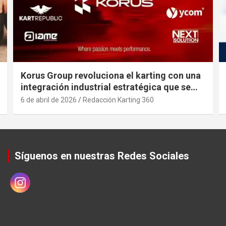
Korus Group revoluciona el karting con una
integración industrial estratégica que se
anticipa a posibles movimietos que afecten
6 de abril de 2026
Redacción Karting 360
al sector desde paises asiaticos .
Síguenos en nuestras Redes Sociales