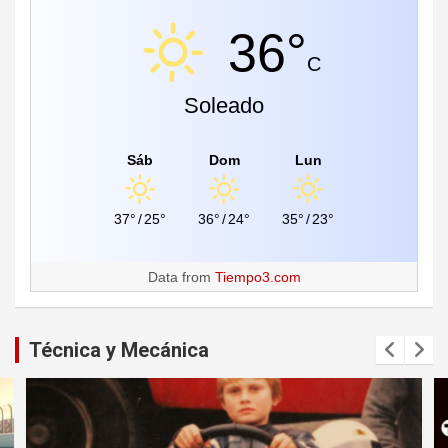
36°
C
Soleado
Sáb
Dom
Lun
37°
/
25°
36°
/
24°
35°
/
23°
Data from
Tiempo3.com
Técnica y Mecánica