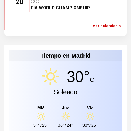
20
00:00
FIA WORLD CHAMPIONSHIP
Ver calendario
Tiempo en Madrid
30°
C
Soleado
Mié
Jue
Vie
34°
/
23°
36°
/
24°
38°
/
25°