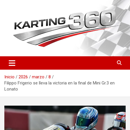
Saltar
al
contenido
Toda la actualidad del karting nacional e internacional: resultados
Karting 360 | Noticias,
del CEK, FIA Karting, fichas de pilotos, circuitos y novedades
Campeonatos y Pilotos de
técnicas. Actualizado a diario.
Inicio
2026
marzo
8
Karting en España
Filippo Frigerio se lleva la victoria en la final de Mini Gr.3 en
Lonato