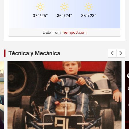
37°
/
25°
36°
/
24°
35°
/
23°
Data from
Tiempo3.com
Técnica y Mecánica