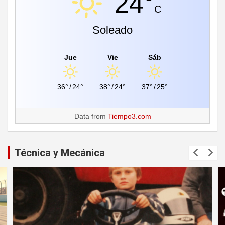
24°
C
Soleado
Jue
Vie
Sáb
36°
/
24°
38°
/
24°
37°
/
25°
Data from
Tiempo3.com
Técnica y Mecánica