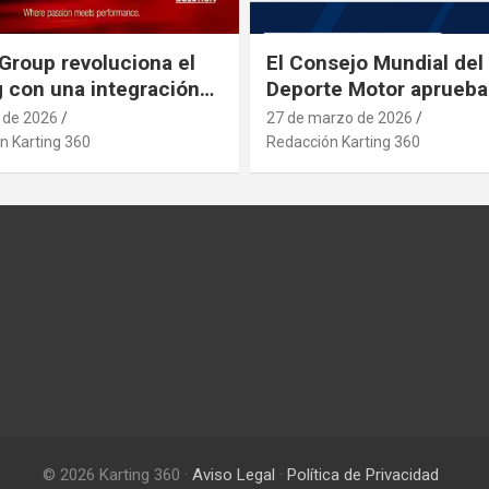
Group revoluciona el
El Consejo Mundial del
g con una integración
Deporte Motor aprueba
rial estratégica que se
nuevo asiento de karti
l de 2026
27 de marzo de 2026
pa a posibles
n Karting 360
Redacción Karting 360
etos que afecten al
 desde paises asiaticos
© 2026 Karting 360 ·
Aviso Legal
·
Política de Privacidad