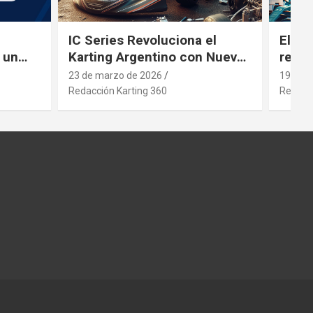
IC Series Revoluciona el
El gi
 un
Karting Argentino con Nuevos
revol
ng
Motores
inver
23 de marzo de 2026
19 de 
Redacción Karting 360
Redacci