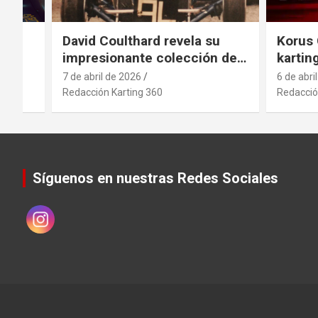
el
David Coulthard revela su
Korus 
impresionante colección de
kartin
vehículos
indust
7 de abril de 2026
6 de abri
antici
Redacción Karting 360
Redacció
movimi
sector
.
Síguenos en nuestras Redes Sociales