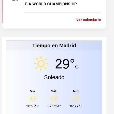
FIA WORLD CHAMPIONSHIP
Ver calendario
Tiempo en Madrid
29°
C
Soleado
Vie
Sáb
Dom
38°
/
24°
37°
/
24°
36°
/
24°