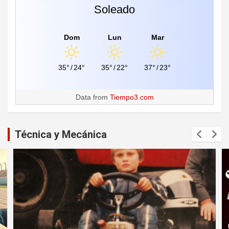
Soleado
Dom
Lun
Mar
35°
/
24°
35°
/
22°
37°
/
23°
Data from
Tiempo3.com
Técnica y Mecánica