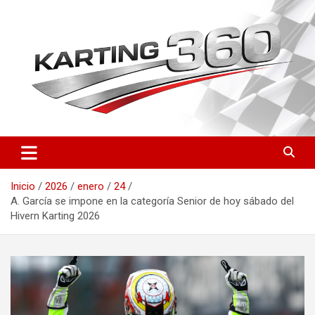
Saltar
al
contenido
Toda la actualidad del karting nacional e internacional: resultados
Karting 360 | Noticias,
del CEK, FIA Karting, fichas de pilotos, circuitos y novedades
Campeonatos y Pilotos de
técnicas. Actualizado a diario.
Inicio
2026
enero
24
Karting en España
A. García se impone en la categoría Senior de hoy sábado del
Hivern Karting 2026