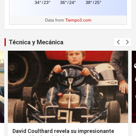
34°
/
23°
36°
/
24°
38°
/
25°
Data from
Tiempo3.com
Técnica y Mecánica
David Coulthard revela su impresionante