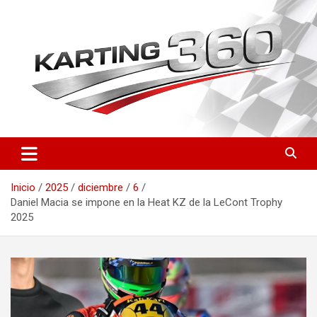
Saltar
al
contenido
Toda la actualidad del karting nacional e internacional: resultados
Karting 360 | Noticias,
del CEK, FIA Karting, fichas de pilotos, circuitos y novedades
Campeonatos y Pilotos de
técnicas. Actualizado a diario.
Inicio
2025
diciembre
6
Karting en España
Daniel Macia se impone en la Heat KZ de la LeCont Trophy
2025