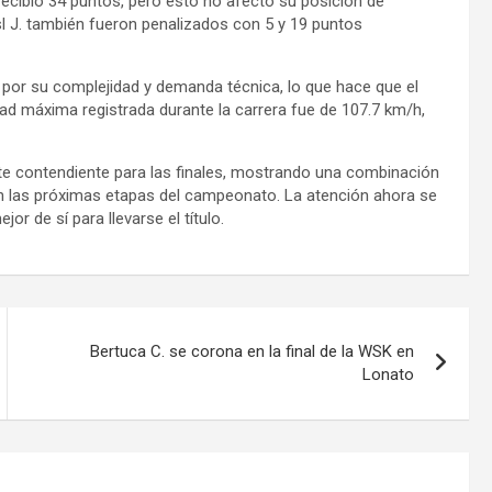
. recibió 34 puntos, pero esto no afectó su posición de
sl J. también fueron penalizados con 5 y 19 puntos
 por su complejidad y demanda técnica, lo que hace que el
ad máxima registrada durante la carrera fue de 107.7 km/h,
rte contendiente para las finales, mostrando una combinación
 en las próximas etapas del campeonato. La atención ahora se
or de sí para llevarse el título.
Bertuca C. se corona en la final de la WSK en
Lonato