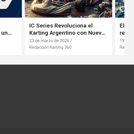
IC Series Revoluciona el
El gi
 un
Karting Argentino con Nuevos
revol
ng
Motores
inver
23 de marzo de 2026
19 de 
Redacción Karting 360
Redacci