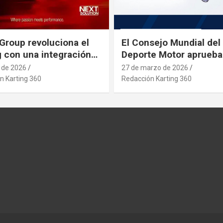
Group revoluciona el
El Consejo Mundial del
g con una integración
Deporte Motor aprueba
rial estratégica que se
nuevo asiento de karti
l de 2026
27 de marzo de 2026
pa a posibles
n Karting 360
Redacción Karting 360
etos que afecten al
 desde paises asiaticos