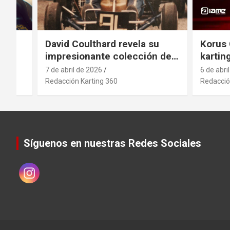
el
David Coulthard revela su
Korus 
impresionante colección de
kartin
vehículos
indust
7 de abril de 2026
6 de abri
antici
Redacción Karting 360
Redacció
movimi
sector
.
Síguenos en nuestras Redes Sociales