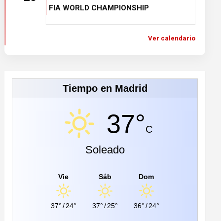
FIA WORLD CHAMPIONSHIP
Ver calendario
Tiempo en Madrid
37°
C
Soleado
Vie
Sáb
Dom
37°
/
24°
37°
/
25°
36°
/
24°