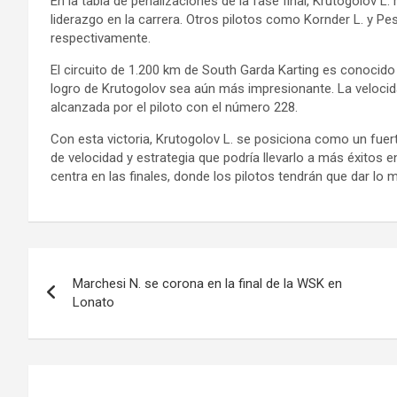
En la tabla de penalizaciones de la fase final, Krutogolov L
liderazgo en la carrera. Otros pilotos como Kornder L. y Pe
respectivamente.
El circuito de 1.200 km de South Garda Karting es conocido
logro de Krutogolov sea aún más impresionante. La velocid
alcanzada por el piloto con el número 228.
Con esta victoria, Krutogolov L. se posiciona como un fue
de velocidad y estrategia que podría llevarlo a más éxitos
centra en las finales, donde los pilotos tendrán que dar lo mej
Navegación
Marchesi N. se corona en la final de la WSK en
de
Lonato
entradas