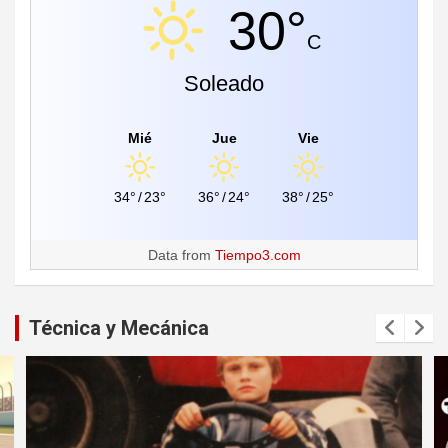
30°
C
Soleado
Mié
Jue
Vie
34°
/
23°
36°
/
24°
38°
/
25°
Data from
Tiempo3.com
Técnica y Mecánica