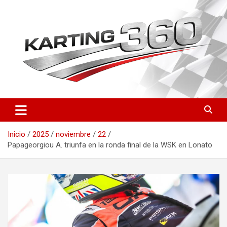
Saltar
al
contenido
Toda la actualidad del karting nacional e internacional: resultados
Karting 360 | Noticias,
del CEK, FIA Karting, fichas de pilotos, circuitos y novedades
Campeonatos y Pilotos de
técnicas. Actualizado a diario.
Inicio
2025
noviembre
22
Karting en España
Papageorgiou A. triunfa en la ronda final de la WSK en Lonato