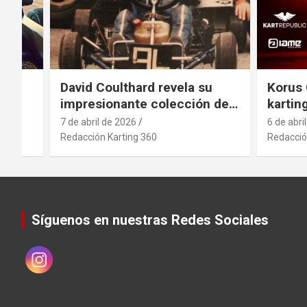
el
David Coulthard revela su
Korus 
impresionante colección de
kartin
vehículos
indust
7 de abril de 2026
6 de abri
antici
Redacción Karting 360
Redacció
movimi
sector
.
Síguenos en nuestras Redes Sociales