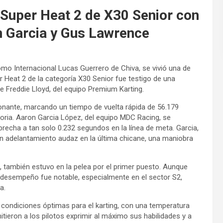
a Super Heat 2 de X30 Senior con
n Garcia y Gus Lawrence
omo Internacional Lucas Guerrero de Chiva, se vivió una de
 Heat 2 de la categoría X30 Senior fue testigo de una
 de Freddie Lloyd, del equipo Premium Karting.
sionante, marcando un tiempo de vuelta rápida de 56.179
toria. Aaron Garcia López, del equipo MDC Racing, se
recha a tan solo 0.232 segundos en la línea de meta. Garcia,
 un adelantamiento audaz en la última chicane, una maniobra
, también estuvo en la pelea por el primer puesto. Aunque
u desempeño fue notable, especialmente en el sector S2,
a.
ó condiciones óptimas para el karting, con una temperatura
tieron a los pilotos exprimir al máximo sus habilidades y a