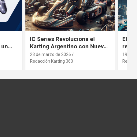
IC Series Revoluciona el
El gi
 un
Karting Argentino con Nuevos
revol
ng
Motores
inver
23 de marzo de 2026
19 de 
Redacción Karting 360
Redacci