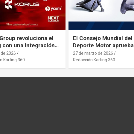
Group revoluciona el
El Consejo Mundial del
g con una integración
Deporte Motor aprueba
rial estratégica que se
nuevo asiento de karti
l de 2026
27 de marzo de 2026
pa a posibles
n Karting 360
Redacción Karting 360
etos que afecten al
 desde paises asiaticos