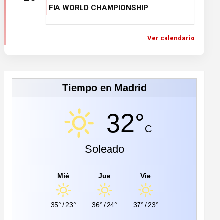
FIA WORLD CHAMPIONSHIP
Ver calendario
Tiempo en Madrid
32°
C
Soleado
Mié
Jue
Vie
35°
/
23°
36°
/
24°
37°
/
23°