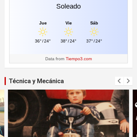
Soleado
Jue
Vie
Sáb
36°
/
24°
38°
/
24°
37°
/
24°
Data from
Tiempo3.com
Técnica y Mecánica