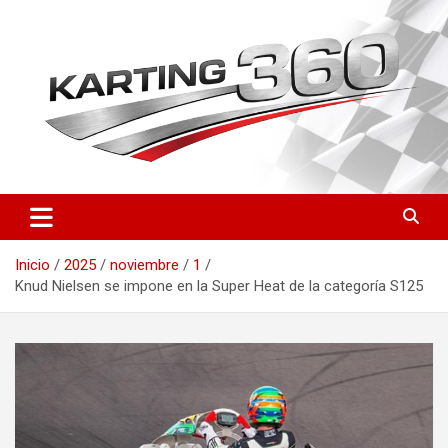
Saltar
al
contenido
Toda la actualidad del karting nacional e internacional: resultados
Karting 360 | Noticias,
del CEK, FIA Karting, fichas de pilotos, circuitos y novedades
Campeonatos y Pilotos de
técnicas. Actualizado a diario.
Inicio
2025
noviembre
1
Karting en España
Knud Nielsen se impone en la Super Heat de la categoría S125