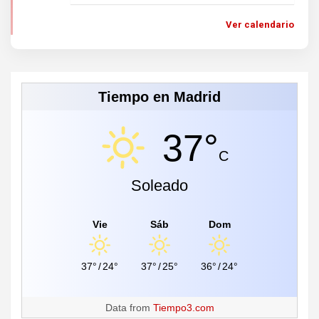
Ver calendario
Tiempo en Madrid
37°
C
Soleado
Vie
Sáb
Dom
37°
/
24°
37°
/
25°
36°
/
24°
Data from
Tiempo3.com