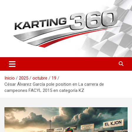
Saltar
al
contenido
Toda la actualidad del karting nacional e internacional: resultados
Karting 360 | Noticias,
del CEK, FIA Karting, fichas de pilotos, circuitos y novedades
Campeonatos y Pilotos de
técnicas. Actualizado a diario.
Inicio
2025
octubre
19
Karting en España
César Álvarez García pole position en La carrera de
campeones FACYL 2015 en categoría KZ