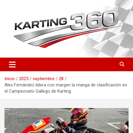
Saltar
al
contenido
Toda la actualidad del karting nacional e internacional: resultados
Karting 360 | Noticias,
del CEK, FIA Karting, fichas de pilotos, circuitos y novedades
Campeonatos y Pilotos de
técnicas. Actualizado a diario.
Inicio
2025
septiembre
28
Karting en España
Alex Fernández lidera con margen la manga de clasificación en
el Campeonato Gallego de Karting