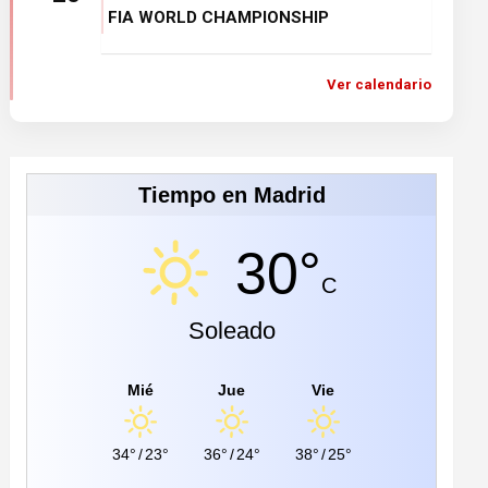
FIA WORLD CHAMPIONSHIP
Ver calendario
Tiempo en Madrid
30°
C
Soleado
Mié
Jue
Vie
34°
/
23°
36°
/
24°
38°
/
25°