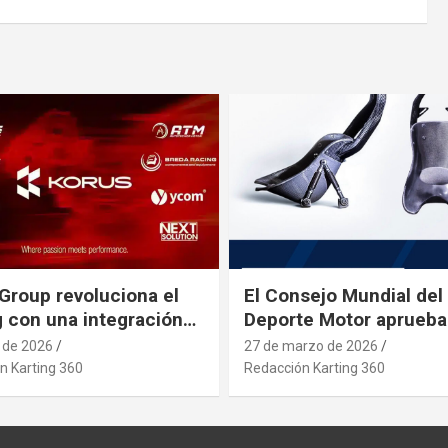
Group revoluciona el
El Consejo Mundial del
g con una integración
Deporte Motor aprueba
rial estratégica que se
nuevo asiento de karti
l de 2026
27 de marzo de 2026
pa a posibles
n Karting 360
Redacción Karting 360
etos que afecten al
 desde paises asiaticos