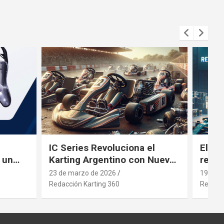
IC Series Revoluciona el
El gi
 un
Karting Argentino con Nuevos
revol
ng
Motores
inver
23 de marzo de 2026
19 de 
Redacción Karting 360
Redacci