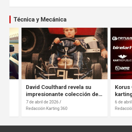
Técnica y Mecánica
el
David Coulthard revela su
Korus 
impresionante colección de
kartin
vehículos
indust
7 de abril de 2026
6 de abri
antici
Redacción Karting 360
Redacció
movimi
sector
.