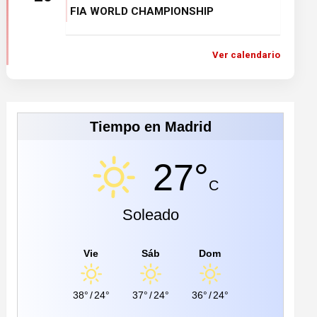
FIA WORLD CHAMPIONSHIP
Ver calendario
Tiempo en Madrid
27°
C
Soleado
Vie
Sáb
Dom
38°
/
24°
37°
/
24°
36°
/
24°