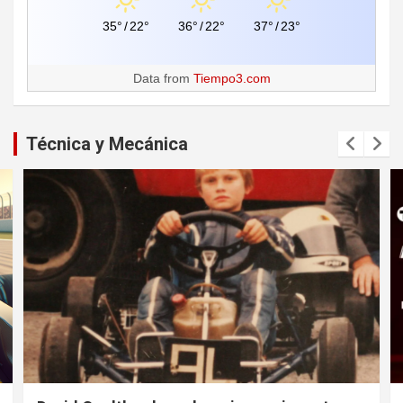
35°
/
22°
36°
/
22°
37°
/
23°
Data from
Tiempo3.com
Técnica y Mecánica