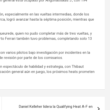
ión general está ocupado por Angonastiadis J., con 194
ón, especialmente en las vueltas intermedias, donde los
rca, logró avanzar hasta la séptima posición, mientras que
gueurede, quien no pudo completar más de tres vueltas, y
erto Ferrari también tuvo problemas, completando solo 13
con varios pilotos bajo investigación por incidentes en la
de revisión por parte de los comisarios.
un espectáculo de habilidad y estrategia, con Thibaut
ficación general aún en juego, los próximos heats prometen
Daniel Kelleher lidera la Qualifying Heat A-F en