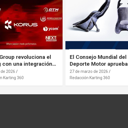
Group revoluciona el
El Consejo Mundial del
g con una integración
Deporte Motor aprueba
rial estratégica que se
nuevo asiento de karti
l de 2026
27 de marzo de 2026
pa a posibles
n Karting 360
Redacción Karting 360
etos que afecten al
 desde paises asiaticos