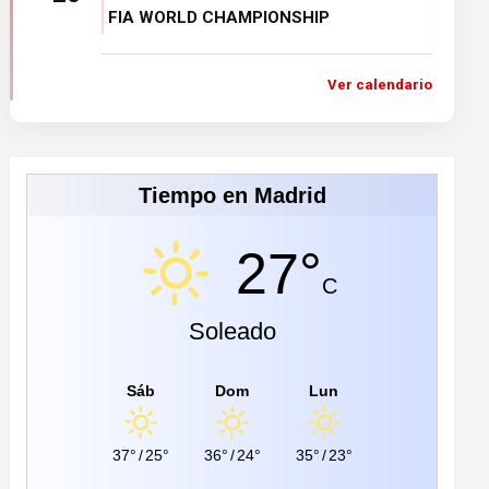
FIA WORLD CHAMPIONSHIP
Ver calendario
Tiempo en Madrid
27°
C
Soleado
Sáb
Dom
Lun
37°
/
25°
36°
/
24°
35°
/
23°