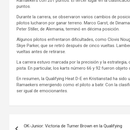
Ramaekers con 201 puntos. El tercer lugar en la clasificac
puntos.
Durante la carrera, se observaron varios cambios de posici
pilotos lucharon por ganar terreno. Marco Garst, de Dinama
Peter Stiller, de Alemania, terminó en décima posición.
Algunos pilotos enfrentaron dificultades, como Clovis Nou
Skye Parker, que se retiró después de cinco vueltas. Lamb
vueltas antes de retirarse.
La carrera estuvo marcada por la precisión y la estrategia, 
pista. En particular, los karts número 66 y 92 fueron objeto 
En resumen, la Qualifying Heat D-E en Kristianstad ha sido 
Ramaekers emergiendo como el piloto a batir. Con la clasi
ser igual de emocionantes.
Navegación
OK-Junior: Victoria de Turner Brown en la Qualifying