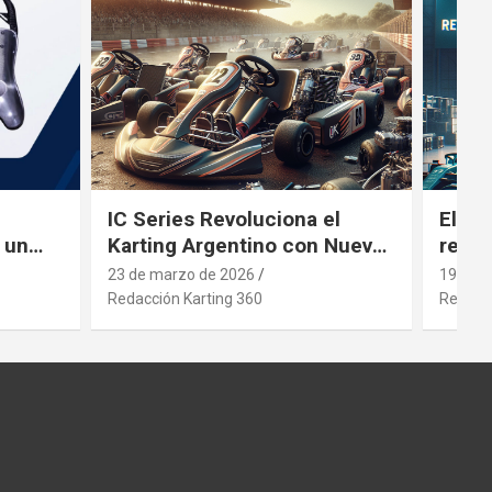
IC Series Revoluciona el
El gi
 un
Karting Argentino con Nuevos
revol
ng
Motores
inver
23 de marzo de 2026
19 de 
Redacción Karting 360
Redacci