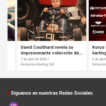
el
David Coulthard revela su
Korus 
impresionante colección de
kartin
vehículos
indust
7 de abril de 2026
6 de abri
antici
Redacción Karting 360
Redacció
movimi
sector
.
Síguenos en nuestras Redes Sociales