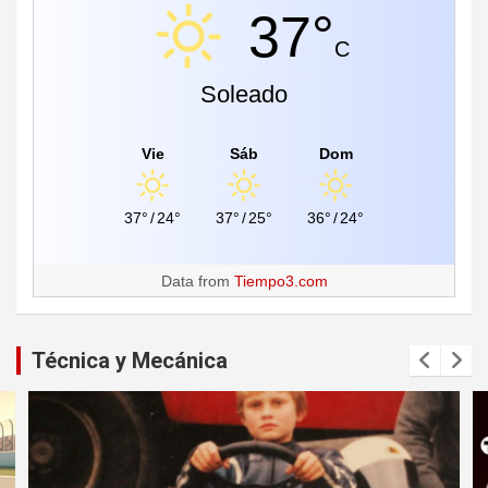
37°
C
Soleado
Vie
Sáb
Dom
37°
/
24°
37°
/
25°
36°
/
24°
Data from
Tiempo3.com
Técnica y Mecánica