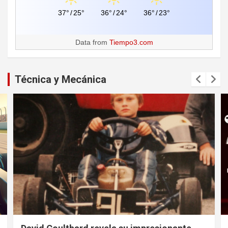
37°
/
25°
36°
/
24°
36°
/
23°
Data from
Tiempo3.com
Técnica y Mecánica