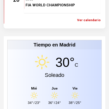
FIA WORLD CHAMPIONSHIP
Ver calendario
Tiempo en Madrid
30°
C
Soleado
Mié
Jue
Vie
34°
/
23°
36°
/
24°
38°
/
25°