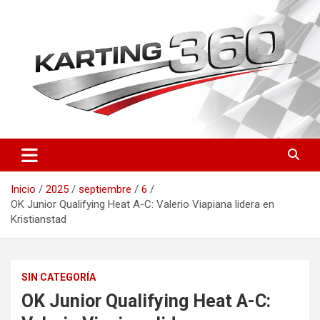
Saltar
al
contenido
Toda la actualidad del karting nacional e internacional: resultados
Karting 360 | Noticias,
del CEK, FIA Karting, fichas de pilotos, circuitos y novedades
Campeonatos y Pilotos de
técnicas. Actualizado a diario.
Inicio
2025
septiembre
6
Karting en España
OK Junior Qualifying Heat A-C: Valerio Viapiana lidera en
Kristianstad
SIN CATEGORÍA
OK Junior Qualifying Heat A-C: