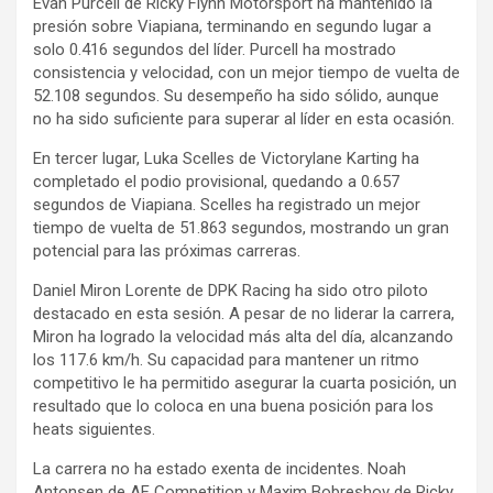
Evan Purcell de Ricky Flynn Motorsport ha mantenido la
presión sobre Viapiana, terminando en segundo lugar a
solo 0.416 segundos del líder. Purcell ha mostrado
consistencia y velocidad, con un mejor tiempo de vuelta de
52.108 segundos. Su desempeño ha sido sólido, aunque
no ha sido suficiente para superar al líder en esta ocasión.
En tercer lugar, Luka Scelles de Victorylane Karting ha
completado el podio provisional, quedando a 0.657
segundos de Viapiana. Scelles ha registrado un mejor
tiempo de vuelta de 51.863 segundos, mostrando un gran
potencial para las próximas carreras.
Daniel Miron Lorente de DPK Racing ha sido otro piloto
destacado en esta sesión. A pesar de no liderar la carrera,
Miron ha logrado la velocidad más alta del día, alcanzando
los 117.6 km/h. Su capacidad para mantener un ritmo
competitivo le ha permitido asegurar la cuarta posición, un
resultado que lo coloca en una buena posición para los
heats siguientes.
La carrera no ha estado exenta de incidentes. Noah
Antonsen de AF Competition y Maxim Bobreshov de Ricky