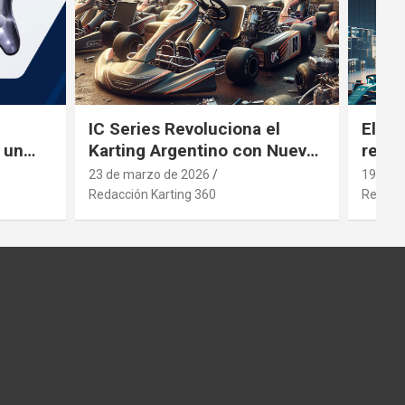
IC Series Revoluciona el
El gi
 un
Karting Argentino con Nuevos
revol
ng
Motores
inver
23 de marzo de 2026
19 de 
Redacción Karting 360
Redacci