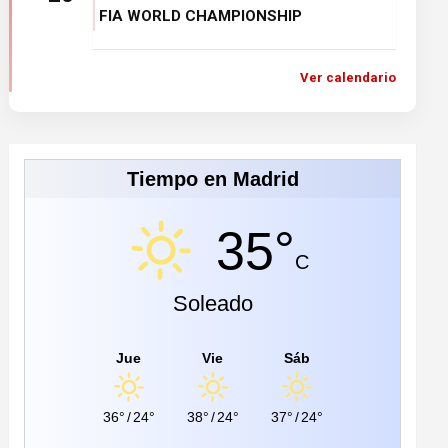
FIA WORLD CHAMPIONSHIP
Ver calendario
Tiempo en Madrid
35°
C
Soleado
Jue
Vie
Sáb
36°
/
24°
38°
/
24°
37°
/
24°