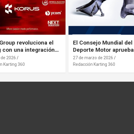
Group revoluciona el
El Consejo Mundial del
g con una integración
Deporte Motor aprueba
rial estratégica que se
nuevo asiento de karti
l de 2026
27 de marzo de 2026
pa a posibles
n Karting 360
Redacción Karting 360
etos que afecten al
 desde paises asiaticos