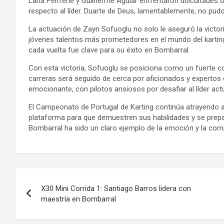
Lana Pelfrene y Guilherme Aguiar enfrentaron dificultades d
respecto al líder. Duarte de Deus, lamentablemente, no pudo
La actuación de Zayn Sofuoglu no solo le aseguró la victo
jóvenes talentos más prometedores en el mundo del karting.
cada vuelta fue clave para su éxito en Bombarral.
Con esta victoria, Sofuoglu se posiciona como un fuerte 
carreras será seguido de cerca por aficionados y expertos
emocionante, con pilotos ansiosos por desafiar al líder actu
El Campeonato de Portugal de Karting continúa atrayendo a
plataforma para que demuestren sus habilidades y se prepa
Bombarral ha sido un claro ejemplo de la emoción y la comp
Navegación
X30 Mini Corrida 1: Santiago Barros lidera con
de
maestría en Bombarral
entradas