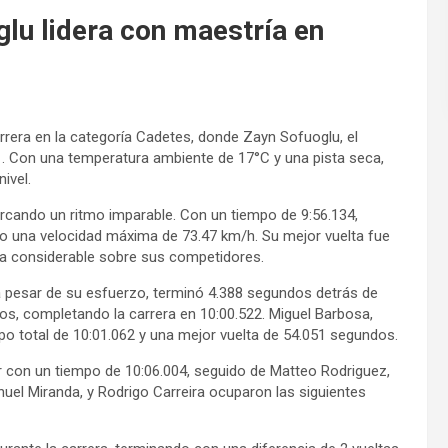
lu lidera con maestría en
rrera en la categoría Cadetes, donde Zayn Sofuoglu, el
a 1. Con una temperatura ambiente de 17°C y una pista seca,
ivel.
arcando un ritmo imparable. Con un tiempo de 9:56.134,
do una velocidad máxima de 73.47 km/h. Su mejor vuelta fue
ja considerable sobre sus competidores.
 a pesar de su esfuerzo, terminó 4.388 segundos detrás de
os, completando la carrera en 10:00.522. Miguel Barbosa,
po total de 10:01.062 y una mejor vuelta de 54.051 segundos.
gar con un tiempo de 10:06.004, seguido de Matteo Rodriguez,
nuel Miranda, y Rodrigo Carreira ocuparon las siguientes