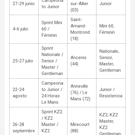
Campeona
27-29 junio
sur-Allier
Junior
to Junior
(03)
Saint-
Sprint Mini
Amand-
Mini 60,
4-6 julio
60 /
Montrond
Féminin
Féminin
(18)
Sprint
Nationale,
Nationale /
Ancenis
Senior,
25-27 julio
Senior /
(44)
Master,
Master /
Gentleman
Gentleman
Campeona
Anneville
22-24
to Junior /
Junior /
(76) / Le
agosto
24 Horas
Resistencia
Mans (72)
Le Mans
Sprint KZ2
KZ2, KZ2
/ KZ2
Master,
26-28
Master /
Mirecourt
KZ2
septiembre
KZ2
(88)
Gentleman,