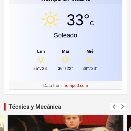
33°
C
Soleado
Lun
Mar
Mié
35°
/
23°
36°
/
22°
38°
/
23°
Data from
Tiempo3.com
Técnica y Mecánica